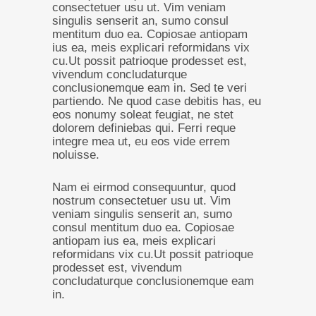
consectetuer usu ut. Vim veniam
singulis senserit an, sumo consul
mentitum duo ea. Copiosae antiopam
ius ea, meis explicari reformidans vix
cu.Ut possit patrioque prodesset est,
vivendum concludaturque
conclusionemque eam in. Sed te veri
partiendo. Ne quod case debitis has, eu
eos nonumy soleat feugiat, ne stet
dolorem definiebas qui. Ferri reque
integre mea ut, eu eos vide errem
noluisse.
Nam ei eirmod consequuntur, quod
nostrum consectetuer usu ut. Vim
veniam singulis senserit an, sumo
consul mentitum duo ea. Copiosae
antiopam ius ea, meis explicari
reformidans vix cu.Ut possit patrioque
prodesset est, vivendum
concludaturque conclusionemque eam
in.