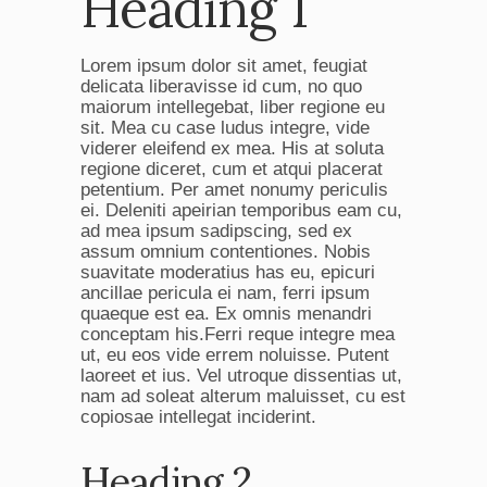
Heading 1
Lorem ipsum dolor sit amet, feugiat
delicata liberavisse id cum, no quo
maiorum intellegebat, liber regione eu
sit. Mea cu case ludus integre, vide
viderer eleifend ex mea. His at soluta
regione diceret, cum et atqui placerat
petentium. Per amet nonumy periculis
ei. Deleniti apeirian temporibus eam cu,
ad mea ipsum sadipscing, sed ex
assum omnium contentiones. Nobis
suavitate moderatius has eu, epicuri
ancillae pericula ei nam, ferri ipsum
quaeque est ea. Ex omnis menandri
conceptam his.Ferri reque integre mea
ut, eu eos vide errem noluisse. Putent
laoreet et ius. Vel utroque dissentias ut,
nam ad soleat alterum maluisset, cu est
copiosae intellegat inciderint.
Heading 2