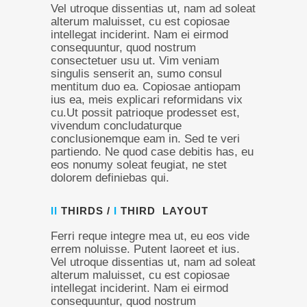
Vel utroque dissentias ut, nam ad soleat
alterum maluisset, cu est copiosae
intellegat inciderint. Nam ei eirmod
consequuntur, quod nostrum
consectetuer usu ut. Vim veniam
singulis senserit an, sumo consul
mentitum duo ea. Copiosae antiopam
ius ea, meis explicari reformidans vix
cu.Ut possit patrioque prodesset est,
vivendum concludaturque
conclusionemque eam in. Sed te veri
partiendo. Ne quod case debitis has, eu
eos nonumy soleat feugiat, ne stet
dolorem definiebas qui.
II
THIRDS /
I
THIRD LAYOUT
Ferri reque integre mea ut, eu eos vide
errem noluisse. Putent laoreet et ius.
Vel utroque dissentias ut, nam ad soleat
alterum maluisset, cu est copiosae
intellegat inciderint. Nam ei eirmod
consequuntur, quod nostrum