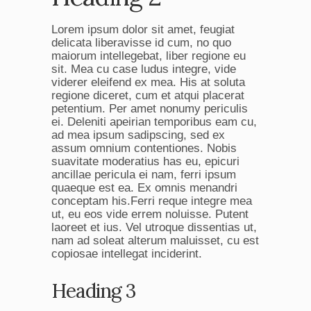
Lorem ipsum dolor sit amet, feugiat
delicata liberavisse id cum, no quo
maiorum intellegebat, liber regione eu
sit. Mea cu case ludus integre, vide
viderer eleifend ex mea. His at soluta
regione diceret, cum et atqui placerat
petentium. Per amet nonumy periculis
ei. Deleniti apeirian temporibus eam cu,
ad mea ipsum sadipscing, sed ex
assum omnium contentiones. Nobis
suavitate moderatius has eu, epicuri
ancillae pericula ei nam, ferri ipsum
quaeque est ea. Ex omnis menandri
conceptam his.Ferri reque integre mea
ut, eu eos vide errem noluisse. Putent
laoreet et ius. Vel utroque dissentias ut,
nam ad soleat alterum maluisset, cu est
copiosae intellegat inciderint.
Heading 3