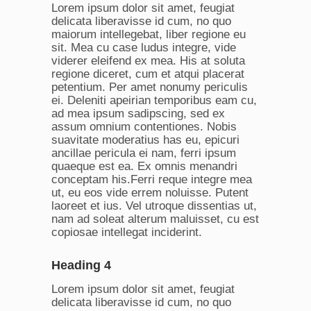
Lorem ipsum dolor sit amet, feugiat
delicata liberavisse id cum, no quo
maiorum intellegebat, liber regione eu
sit. Mea cu case ludus integre, vide
viderer eleifend ex mea. His at soluta
regione diceret, cum et atqui placerat
petentium. Per amet nonumy periculis
ei. Deleniti apeirian temporibus eam cu,
ad mea ipsum sadipscing, sed ex
assum omnium contentiones. Nobis
suavitate moderatius has eu, epicuri
ancillae pericula ei nam, ferri ipsum
quaeque est ea. Ex omnis menandri
conceptam his.Ferri reque integre mea
ut, eu eos vide errem noluisse. Putent
laoreet et ius. Vel utroque dissentias ut,
nam ad soleat alterum maluisset, cu est
copiosae intellegat inciderint.
Heading 4
Lorem ipsum dolor sit amet, feugiat
delicata liberavisse id cum, no quo