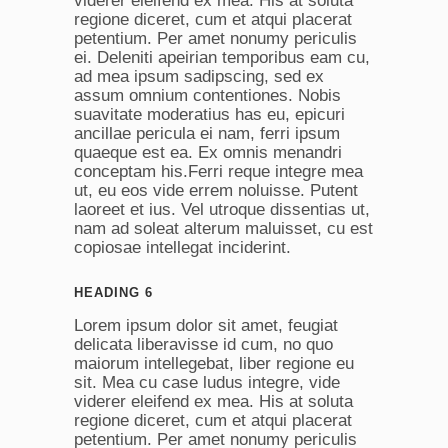
viderer eleifend ex mea. His at soluta
regione diceret, cum et atqui placerat
petentium. Per amet nonumy periculis
ei. Deleniti apeirian temporibus eam cu,
ad mea ipsum sadipscing, sed ex
assum omnium contentiones. Nobis
suavitate moderatius has eu, epicuri
ancillae pericula ei nam, ferri ipsum
quaeque est ea. Ex omnis menandri
conceptam his.Ferri reque integre mea
ut, eu eos vide errem noluisse. Putent
laoreet et ius. Vel utroque dissentias ut,
nam ad soleat alterum maluisset, cu est
copiosae intellegat inciderint.
HEADING 6
Lorem ipsum dolor sit amet, feugiat
delicata liberavisse id cum, no quo
maiorum intellegebat, liber regione eu
sit. Mea cu case ludus integre, vide
viderer eleifend ex mea. His at soluta
regione diceret, cum et atqui placerat
petentium. Per amet nonumy periculis