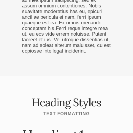
ad mea ipsum sadipscing, sed ex
assum omnium contentiones. Nobis
suavitate moderatius has eu, epicuri
ancillae pericula ei nam, ferri ipsum
quaeque est ea. Ex omnis menandri
conceptam his.Ferri reque integre mea
ut, eu eos vide errem noluisse. Putent
laoreet et ius. Vel utroque dissentias ut,
nam ad soleat alterum maluisset, cu est
copiosae intellegat inciderint.
Heading Styles
TEXT FORMATTING