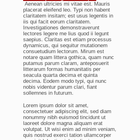
Aenean ultricies mi vitae est. Mauris
placerat eleifend leo. Typi non habent
claritatem insitam; est usus legentis in
iis qui facit eorum claritatem.
Investigationes demonstraverunt
lectores legere me lius quod ii legunt
saepius. Claritas est etiam processus
dynamicus, qui sequitur mutationem
consuetudium lectorum. Mirum est
notare quam littera gothica, quam nunc
putamus parum claram, anteposuerit
litterarum formas humanitatis per
seacula quarta decima et quinta
decima. Eodem modo typi, qui nunc
nobis videntur parum clari, fiant
sollemnes in futurum.
Lorem ipsum dolor sit amet,
consectetuer adipiscing elit, sed diam
nonummy nibh euismod tincidunt ut
laoreet dolore magna aliquam erat
volutpat. Ut wisi enim ad minim veniam,
quis nostrud exerci tation ullamcorper