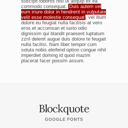
suscipit lobortis nisl ut aliquip ex ea
commodo consequat.
Duis autem vel
eum iriure dolor in hendrerit in vulputate
velit esse molestie consequat
, vel illum
dolore eu feugiat nulla facilisis at vero
eros et accumsan et iusto odio
dignissim qui blandit praesent luptatum
zzril delenit augue duis dolore te feugait
nulla facilisi. Nam liber tempor cum
soluta nobis eleifend option congue nihil
imperdiet doming id quod mazim
placerat facer possim assum.
Blockquote
GOOGLE FONTS