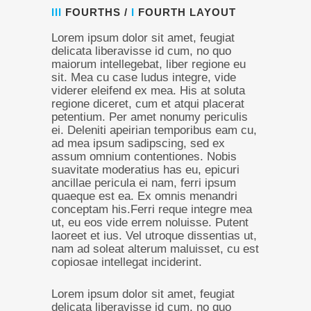
III
FOURTHS /
I
FOURTH LAYOUT
Lorem ipsum dolor sit amet, feugiat
delicata liberavisse id cum, no quo
maiorum intellegebat, liber regione eu
sit. Mea cu case ludus integre, vide
viderer eleifend ex mea. His at soluta
regione diceret, cum et atqui placerat
petentium. Per amet nonumy periculis
ei. Deleniti apeirian temporibus eam cu,
ad mea ipsum sadipscing, sed ex
assum omnium contentiones. Nobis
suavitate moderatius has eu, epicuri
ancillae pericula ei nam, ferri ipsum
quaeque est ea. Ex omnis menandri
conceptam his.Ferri reque integre mea
ut, eu eos vide errem noluisse. Putent
laoreet et ius. Vel utroque dissentias ut,
nam ad soleat alterum maluisset, cu est
copiosae intellegat inciderint.
Lorem ipsum dolor sit amet, feugiat
delicata liberavisse id cum, no quo