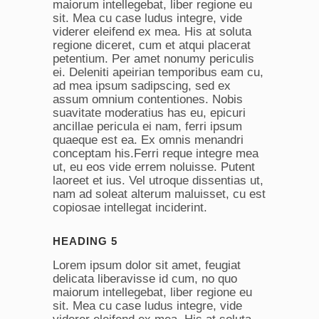
maiorum intellegebat, liber regione eu
sit. Mea cu case ludus integre, vide
viderer eleifend ex mea. His at soluta
regione diceret, cum et atqui placerat
petentium. Per amet nonumy periculis
ei. Deleniti apeirian temporibus eam cu,
ad mea ipsum sadipscing, sed ex
assum omnium contentiones. Nobis
suavitate moderatius has eu, epicuri
ancillae pericula ei nam, ferri ipsum
quaeque est ea. Ex omnis menandri
conceptam his.Ferri reque integre mea
ut, eu eos vide errem noluisse. Putent
laoreet et ius. Vel utroque dissentias ut,
nam ad soleat alterum maluisset, cu est
copiosae intellegat inciderint.
HEADING 5
Lorem ipsum dolor sit amet, feugiat
delicata liberavisse id cum, no quo
maiorum intellegebat, liber regione eu
sit. Mea cu case ludus integre, vide