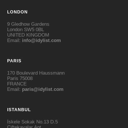
LONDON
9 Gledhow Gardens
London SW5 0BL
UNITED KINGDOM
Email:
info@idylist.com
PARIS
170 Boulevard Haussmann
Paris 75008
FRANCE
Email:
paris@idylist.com
ISTANBUL
İskele Sokak No.13 D.5
Çiftekayalar Apt.