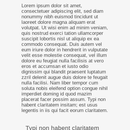
Lorem ipsum dolor sit amet,
consectetuer adipiscing elit, sed diam
nonummy nibh euismod tincidunt ut
laoreet dolore magna aliquam erat
volutpat. Ut wisi enim ad minim veniam,
quis nostrud exerci tation ullamcorper
suscipit lobortis nisl ut aliquip ex ea
commodo consequat. Duis autem vel
eum iriure dolor in hendrerit in vulputate
velit esse molestie consequat, vel illum
dolore eu feugiat nulla facilisis at vero
eros et accumsan et iusto odio
dignissim qui blandit praesent luptatum
zzril delenit augue duis dolore te feugait
nulla facilisi. Nam liber tempor cum
soluta nobis eleifend option congue nihil
imperdiet doming id quod mazim
placerat facer possim assum. Typi non
habent claritatem insitam; est usus
legentis in iis qui facit eorum claritatem.
Typi non habent claritatem