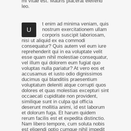
mi vitae est. Mauris placerat eleifend
leo.
t enim ad minima veniam, quis
U
nostrum exercitationem ullam
corporis suscipit laboriosam,
nisi ut aliquid ex ea commodi
consequatur? Quis autem vel eum iure
reprehenderit qui in ea voluptate velit
esse quam nihil molestiae consequatur,
vel illum qui dolorem eum fugiat quo
voluptas nulla pariatur? At vero eos et
accusamus et iusto odio dignissimos
ducimus qui blanditiis praesentium
voluptatum deleniti atque corrupti quos
dolores et quas molestias excepturi sint
occaecati cupiditate non provident,
similique sunt in culpa qui officia
deserunt mollitia animi, id est laborum
et dolorum fuga. Et harum quidem
rerum facilis est et expedita distinctio.
Nam libero tempore, cum soluta nobis
est eligendi optio cumque nihil impedit